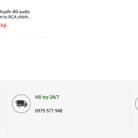
huyển đổi audio
 to RCA chính
Ugreen 40846 cao
 hệ
Hỗ trợ 24/7
0979 577 948