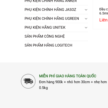
PHỤ KIỆN CHÍNH HÃNG ANKER
Đầu c
PHỤ KIỆN CHÍNH HÃNG JASOZ
6.5mm
hãng 
PHỤ KIỆN CHÍNH HÃNG UGREEN
Liên
cấp
PHỤ KIỆN HÃNG UNITEK
SẢN PHẨM CÔNG NGHỆ
SẢN PHẨM HÃNG LOGITECH
MIỄN PHÍ GIAO HÀNG TOÀN QUỐC
Đơn hàng 900k + nhỏ hơn 30cm + nhẹ hơn
0.5kg