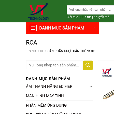
Chuyển
Tìm
đến
kiếm:
nội
Giới thiệu
|
Tin tức
|
Khuyến mãi
dung
DANH MỤC SẢN PHẨM
RCA
TRANG CHỦ
/
SẢN PHẨM ĐƯỢC GẮN THẺ “RCA”
Tìm
kiếm:
DANH MỤC SẢN PHẨM
ÂM THANH HÃNG EDIFIER
MÀN HÌNH MÁY TÍNH
PHẦN MỀM ỨNG DỤNG
+