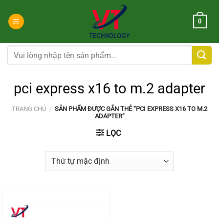
Chuyển
đến
0
nội
dung
Tìm
kiếm:
pci express x16 to m.2 adapter
TRANG CHỦ
/
SẢN PHẨM ĐƯỢC GẮN THẺ “PCI EXPRESS X16 TO M.2
ADAPTER”
LỌC