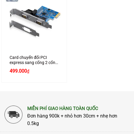
Card chuyển đổi PCI
express sang cổng 2 cổng
Com RS232 chính hãng
499.000
₫
Ugreen 80116 cao cấp
MIỄN PHÍ GIAO HÀNG TOÀN QUỐC
Đơn hàng 900k + nhỏ hơn 30cm + nhẹ hơn
0.5kg