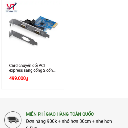
Card chuyển đổi PCI
express sang cổng 2 cổng
Com RS232 chính hãng
499.000
₫
Ugreen 80116 cao cấp
MIỄN PHÍ GIAO HÀNG TOÀN QUỐC
Đơn hàng 900k + nhỏ hơn 30cm + nhẹ hơn