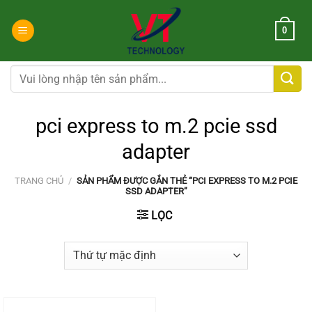
Chuyển
đến
0
nội
dung
Tìm
kiếm:
pci express to m.2 pcie ssd
adapter
TRANG CHỦ
/
SẢN PHẨM ĐƯỢC GẮN THẺ “PCI EXPRESS TO M.2 PCIE
SSD ADAPTER”
LỌC