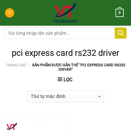
Chuyển
đến
0
nội
dung
Tìm
kiếm:
pci express card rs232 driver
TRANG CHỦ
/
SẢN PHẨM ĐƯỢC GẮN THẺ “PCI EXPRESS CARD RS232
DRIVER”
LỌC