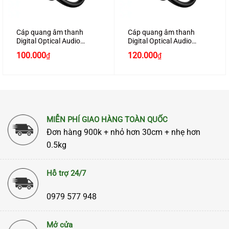
Cáp quang âm thanh
Cáp quang âm thanh
Digital Optical Audio
Digital Optical Audio
Toslink dài 2M chính hãng
Toslink dài 3M chính hãng
100.000
120.000
₫
₫
Ugreen 70892 cao cấp
Ugreen 70893 cao cấp
MIỄN PHÍ GIAO HÀNG TOÀN QUỐC
Đơn hàng 900k + nhỏ hơn 30cm + nhẹ hơn
0.5kg
Hỗ trợ 24/7
0979 577 948
Mở cửa