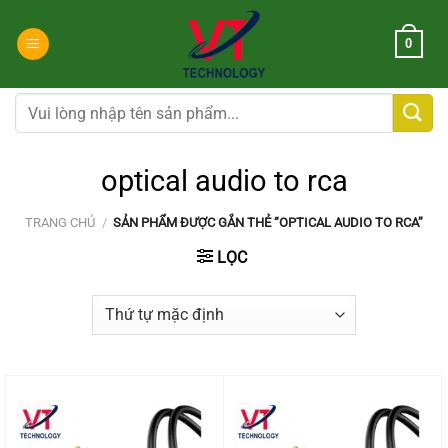
Chuyển
đến
0
nội
dung
Tìm
kiếm:
optical audio to rca
TRANG CHỦ
/
SẢN PHẨM ĐƯỢC GẮN THẺ “OPTICAL AUDIO TO RCA”
LỌC