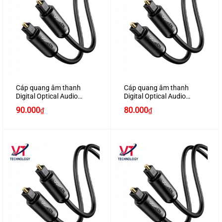
Cáp quang âm thanh
Cáp quang âm thanh
Digital Optical Audio
Digital Optical Audio
Toslink dài 1,5M chính
Toslink dài 1M chính hãng
90.000
80.000
₫
₫
hãng Ugreen 70891 cao
Ugreen 70890 cao cấp
cấp