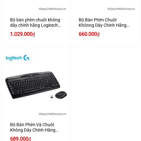
Bộ bàn phím chuột không
Bộ Bàn Phím Chuột
dây chính hãng Logitech
Khônng Dây Chính Hãng
MK545 Wireless
Logitech MK345 Wireless
Giá
Giá
1.029.000
660.000
₫
₫
gốc
hiện
là:
tại
750.000₫.
là:
660.000₫.
Bộ Bàn Phím Và Chuột
Không Dây Chính Hãng
Logitech MK330
689.000
₫