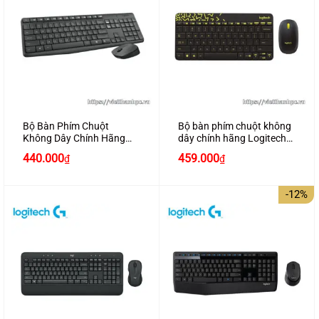
Bộ Bàn Phím Chuột
Bộ bàn phím chuột không
Không Dây Chính Hãng
dây chính hãng Logitech
Logitech MK235 Wireless
MK240 Nano Wireless
440.000
459.000
₫
₫
Cao Cấp
-12%