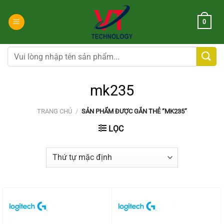
Chuyển
đến
0
nội
dung
Tìm
kiếm:
mk235
TRANG CHỦ
/
SẢN PHẨM ĐƯỢC GẮN THẺ “MK235”
LỌC