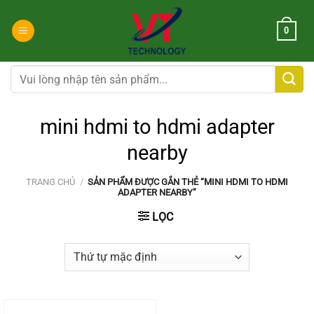
Chuyển
đến
0
nội
dung
Tìm
kiếm:
mini hdmi to hdmi adapter
nearby
TRANG CHỦ
/
SẢN PHẨM ĐƯỢC GẮN THẺ “MINI HDMI TO HDMI
ADAPTER NEARBY”
LỌC