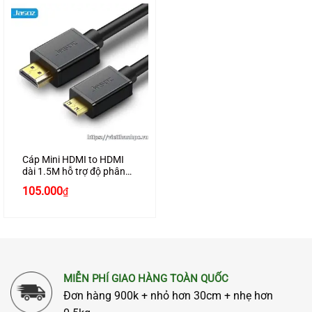
Cáp Mini HDMI to HDMI
dài 1.5M hỗ trợ độ phân
giải 4K chính hãng JASOZ
105.000
₫
A148 cao cấp
MIỄN PHÍ GIAO HÀNG TOÀN QUỐC
Đơn hàng 900k + nhỏ hơn 30cm + nhẹ hơn