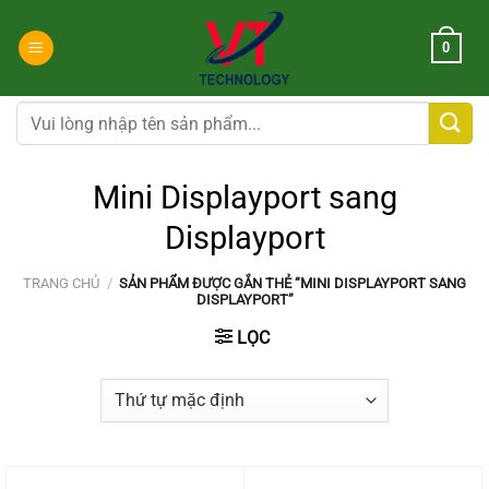
Chuyển
đến
0
nội
dung
Tìm
kiếm:
Mini Displayport sang
Displayport
TRANG CHỦ
/
SẢN PHẨM ĐƯỢC GẮN THẺ “MINI DISPLAYPORT SANG
DISPLAYPORT”
LỌC