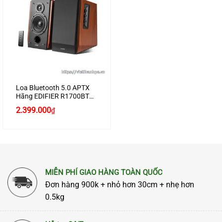
Loa Bluetooth 5.0 APTX
Hãng EDIFIER R1700BT
Công Suất Lớn 66W
Giá
Giá
2.399.000
₫
gốc
hiện
là:
tại
2.600.000₫.
là:
2.399.000₫.
MIỄN PHÍ GIAO HÀNG TOÀN QUỐC
Đơn hàng 900k + nhỏ hơn 30cm + nhẹ hơn
0.5kg