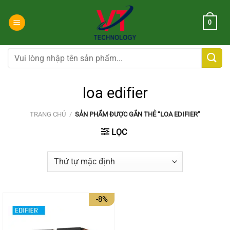
Chuyển
đến
0
nội
dung
Tìm
kiếm:
loa edifier
TRANG CHỦ
/
SẢN PHẨM ĐƯỢC GẮN THẺ “LOA EDIFIER”
LỌC
-8%