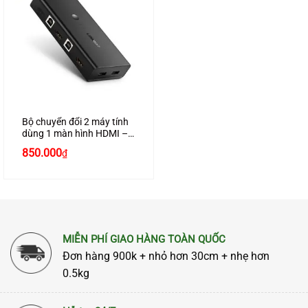
Bộ chuyển đổi 2 máy tính
dùng 1 màn hình HDMI –
Auto 2 USB KVM Switch
850.000
₫
chính hãng Ugreen 50744
cao cấp
MIỄN PHÍ GIAO HÀNG TOÀN QUỐC
Đơn hàng 900k + nhỏ hơn 30cm + nhẹ hơn
0.5kg