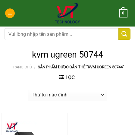
Chuyển
đến
0
nội
dung
Tìm
kiếm:
kvm ugreen 50744
TRANG CHỦ
/
SẢN PHẨM ĐƯỢC GẮN THẺ “KVM UGREEN 50744”
LỌC