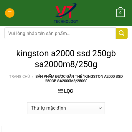
Chuyển
đến
0
nội
dung
Tìm
kiếm:
kingston a2000 ssd 250gb
sa2000m8/250g
TRANG CHỦ
/
SẢN PHẨM ĐƯỢC GẮN THẺ “KINGSTON A2000 SSD
250GB SA2000M8/250G”
LỌC