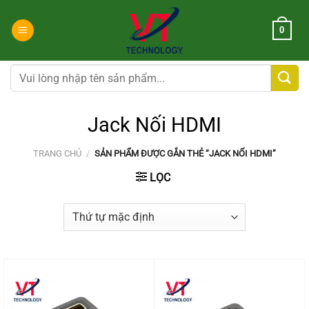
Chuyển
đến
0
nội
dung
Tìm
kiếm:
Jack Nối HDMI
TRANG CHỦ
/
SẢN PHẨM ĐƯỢC GẮN THẺ “JACK NỐI HDMI”
LỌC