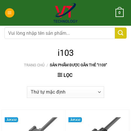
Chuyển
đến
0
nội
dung
Tìm
kiếm:
i103
TRANG CHỦ
/
SẢN PHẨM ĐƯỢC GẮN THẺ “I103”
LỌC