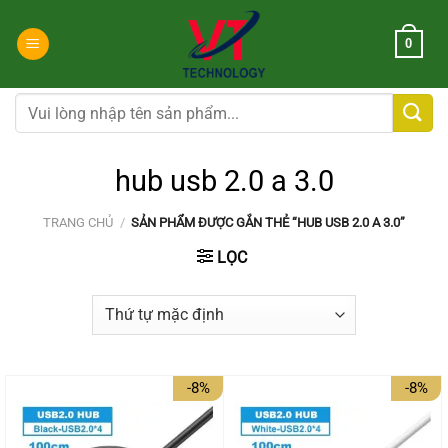
Chuyển
đến
0
nội
dung
Tìm
kiếm:
hub usb 2.0 a 3.0
TRANG CHỦ
/
SẢN PHẨM ĐƯỢC GẮN THẺ “HUB USB 2.0 A 3.0”
LỌC
-8%
-8%