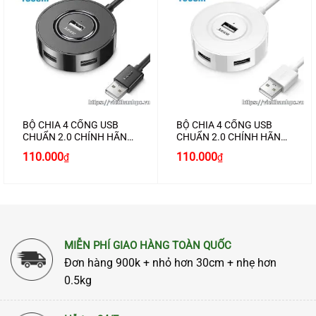
BỘ CHIA 4 CỔNG USB
BỘ CHIA 4 CỔNG USB
CHUẨN 2.0 CHÍNH HÃNG
CHUẨN 2.0 CHÍNH HÃNG
JASOZ F138
JASOZ F139
Giá
Giá
Giá
Giá
110.000
110.000
₫
₫
gốc
hiện
gốc
hiện
là:
tại
là:
tại
120.000₫.
là:
120.000₫.
là:
110.000₫.
110.000₫.
MIỄN PHÍ GIAO HÀNG TOÀN QUỐC
Đơn hàng 900k + nhỏ hơn 30cm + nhẹ hơn
0.5kg