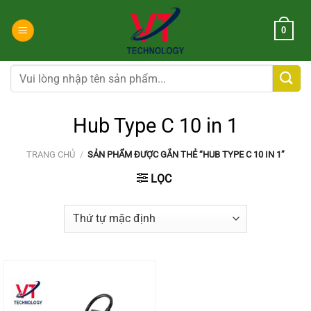
Chuyển
đến
0
nội
dung
Tìm
kiếm:
Hub Type C 10 in 1
TRANG CHỦ
/
SẢN PHẨM ĐƯỢC GẮN THẺ “HUB TYPE C 10 IN 1”
LỌC