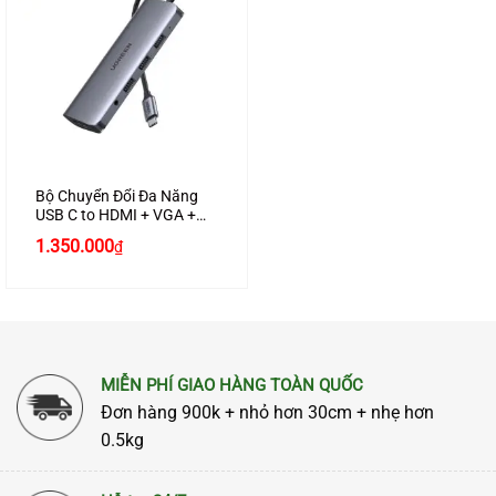
Bộ Chuyển Đổi Đa Năng
USB C to HDMI + VGA +
LAN 1Gbps + Hub USB3.0
1.350.000
₫
+ SD/TF + Audio Ugreen
80133 cao cấp
MIỄN PHÍ GIAO HÀNG TOÀN QUỐC
Đơn hàng 900k + nhỏ hơn 30cm + nhẹ hơn
0.5kg