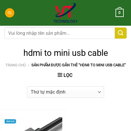
Chuyển
đến
0
nội
dung
Tìm
kiếm:
hdmi to mini usb cable
TRANG CHỦ
/
SẢN PHẨM ĐƯỢC GẮN THẺ “HDMI TO MINI USB CABLE”
LỌC