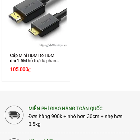
Cáp Mini HDMI to HDMI
dài 1.5M hỗ trợ độ phân
giải 4K chính hãng JASOZ
105.000
₫
A148 cao cấp
MIỄN PHÍ GIAO HÀNG TOÀN QUỐC
Đơn hàng 900k + nhỏ hơn 30cm + nhẹ hơn
0.5kg