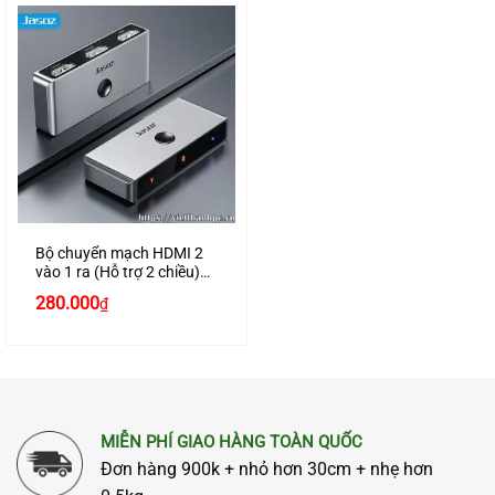
Bộ chuyển mạch HDMI 2
vào 1 ra (Hỗ trợ 2 chiều)
chính hãng JASOZ G147
280.000
₫
cao cấp
MIỄN PHÍ GIAO HÀNG TOÀN QUỐC
Đơn hàng 900k + nhỏ hơn 30cm + nhẹ hơn