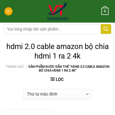
Chuyển
đến
0
nội
dung
Tìm
kiếm:
hdmi 2.0 cable amazon bộ chia
hdmi 1 ra 2 4k
TRANG CHỦ
/
SẢN PHẨM ĐƯỢC GẮN THẺ “HDMI 2.0 CABLE AMAZON
BỘ CHIA HDMI 1 RA 2 4K”
LỌC