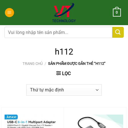
Chuyển
đến
0
nội
dung
Tìm
kiếm:
h112
TRANG CHỦ
/
SẢN PHẨM ĐƯỢC GẮN THẺ “H112”
LỌC