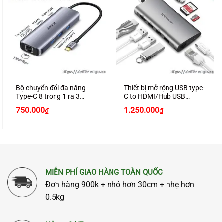
Bộ chuyển đổi đa năng
Thiết bị mở rộng USB type-
Type-C 8 trong 1 ra 3
C to HDMI/Hub USB
USB 3.0-HDMI-DP-SD-TF-
3.0/SD/TF/Lan Gigabit
750.000
1.250.000
₫
₫
Gigabit RJ45 chính
chính hãng Ugreen 50538
hãng JASOZ H112
cao cấp
MIỄN PHÍ GIAO HÀNG TOÀN QUỐC
Đơn hàng 900k + nhỏ hơn 30cm + nhẹ hơn
0.5kg