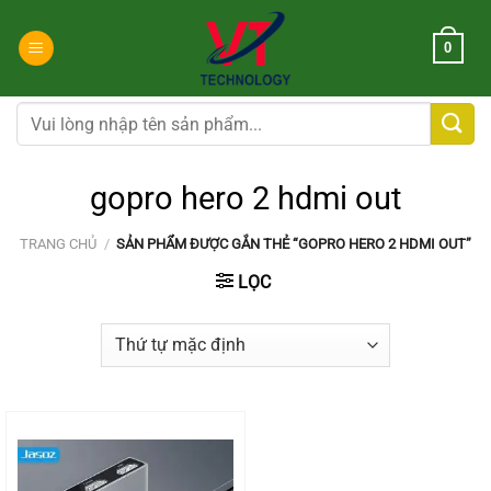
Chuyển
đến
0
nội
dung
Tìm
kiếm:
gopro hero 2 hdmi out
TRANG CHỦ
/
SẢN PHẨM ĐƯỢC GẮN THẺ “GOPRO HERO 2 HDMI OUT”
LỌC