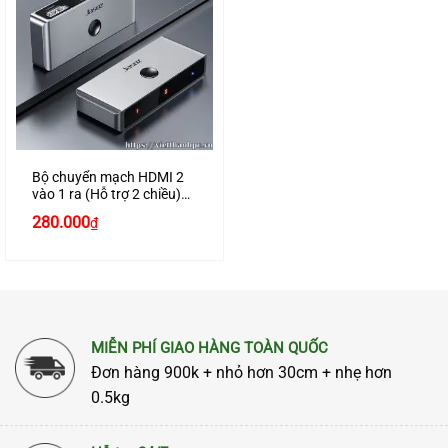
Bộ chuyển mạch HDMI 2
vào 1 ra (Hỗ trợ 2 chiều)
chính hãng JASOZ G147
280.000
₫
cao cấp
MIỄN PHÍ GIAO HÀNG TOÀN QUỐC
Đơn hàng 900k + nhỏ hơn 30cm + nhẹ hơn
0.5kg