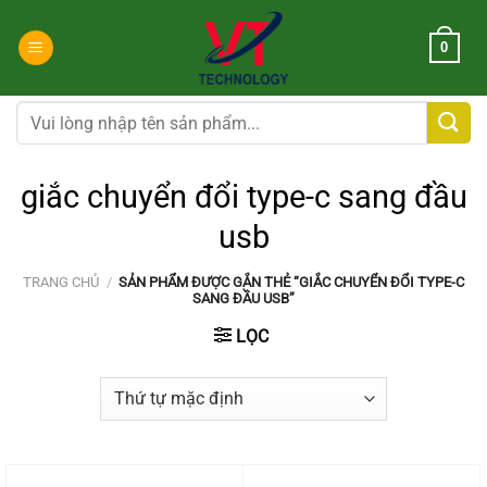
Chuyển
đến
0
nội
dung
Tìm
kiếm:
giắc chuyển đổi type-c sang đầu
usb
TRANG CHỦ
/
SẢN PHẨM ĐƯỢC GẮN THẺ “GIẮC CHUYỂN ĐỔI TYPE-C
SANG ĐẦU USB”
LỌC