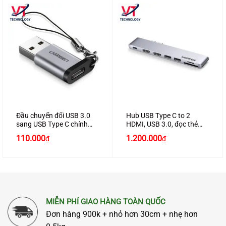
Đầu chuyển đổi USB 3.0
Hub USB Type C to 2
sang USB Type C chính
HDMI, USB 3.0, đọc thẻ
hãng Ugreen 50533
SD/TF hỗ trợ sạc USB C
110.000
1.200.000
₫
₫
Ugreen 80548
MIỄN PHÍ GIAO HÀNG TOÀN QUỐC
Đơn hàng 900k + nhỏ hơn 30cm + nhẹ hơn