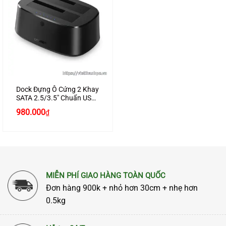
Dock Đựng Ô Cứng 2 Khay
SATA 2.5/3.5″ Chuẩn USB
3.0 UGREEN 50857
Giá
Giá
980.000
₫
gốc
hiện
là:
tại
1.050.000₫.
là:
980.000₫.
MIỄN PHÍ GIAO HÀNG TOÀN QUỐC
Đơn hàng 900k + nhỏ hơn 30cm + nhẹ hơn
0.5kg