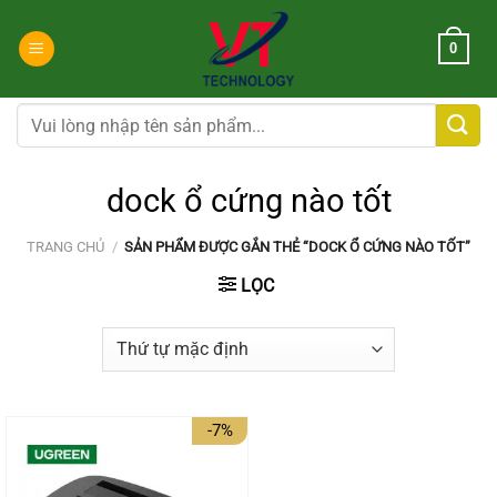
Chuyển
đến
0
nội
dung
Tìm
kiếm:
dock ổ cứng nào tốt
TRANG CHỦ
/
SẢN PHẨM ĐƯỢC GẮN THẺ “DOCK Ổ CỨNG NÀO TỐT”
LỌC
-7%