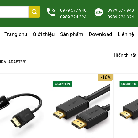
0979 577 948
0979 577 948
0989 224 324
0989 224 324
Trang chủ
Giới thiệu
Sản phẩm
Download
Liên hệ
Hiển thị tất
HDMI ADAPTER”
-16%
+
+