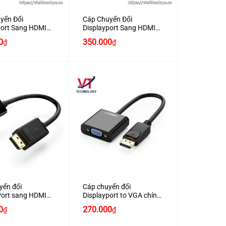
uyển Đổi
Cáp Chuyển Đổi
port Sang HDMI
Displayport Sang HDMI
ãng Ugreen
Chính Hãng Ugreen
0
350.000
₫
₫
ài 3M
10204 dài 5M
+
ển đổi
Cáp chuyển đổi
Port sang HDMI
Displayport to VGA chính
 trợ 1080P chính
hãng Ugreen 20415 cao
0
270.000
₫
₫
reen 40362 Màu
cấp