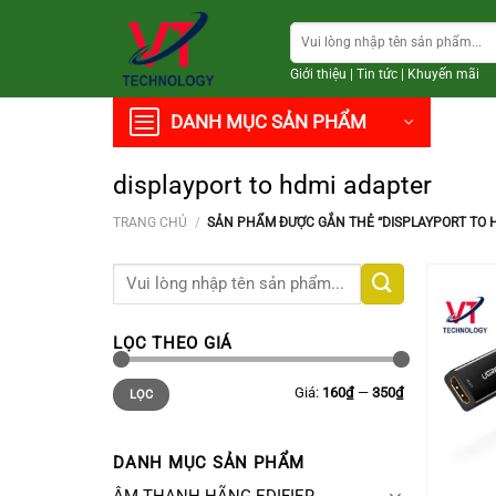
Chuyển
Tìm
đến
kiếm:
nội
Giới thiệu
|
Tin tức
|
Khuyến mãi
dung
DANH MỤC SẢN PHẨM
displayport to hdmi adapter
TRANG CHỦ
/
SẢN PHẨM ĐƯỢC GẮN THẺ “DISPLAYPORT TO 
Tìm
kiếm:
LỌC THEO GIÁ
Giá
Giá
Giá:
160₫
—
350₫
LỌC
thấp
cao
nhất
nhất
DANH MỤC SẢN PHẨM
+
ÂM THANH HÃNG EDIFIER