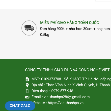
MIỄN PHÍ GIAO HÀNG TOÀN QUỐC
Đơn hàng 900k + nhỏ hơn 30cm + nhẹ hơn
0.5kg
CÔNG TY TNHH GIÁO DỤC VÀ CÔNG NGHỆ VIỆT
MST: 0109373708 - Sở KH&ĐT TP Hà Nội cấp ng
Địa chỉ :
Thôn Vĩnh Ninh X.Vĩnh Quỳnh, H.Thanh T
Điện thoại :
0979 577 948
Email :
vietthanhpc286@gmail.com
Website :
https://vietthanhpc.vn
CHAT ZALO