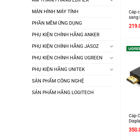
MÀN HÌNH MÁY TÍNH
Cáp c
sang 
hãng 
PHẦN MỀM ỨNG DỤNG
219.
trợ 4
PHỤ KIỆN CHÍNH HÃNG ANKER
PHỤ KIỆN CHÍNH HÃNG JASOZ
PHỤ KIỆN CHÍNH HÃNG UGREEN
PHỤ KIỆN HÃNG UNITEK
SẢN PHẨM CÔNG NGHỆ
SẢN PHẨM HÃNG LOGITECH
+
Cáp C
Displ
Chính
350.
10205