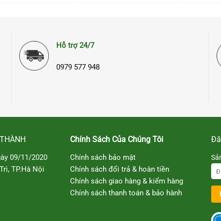
280.000₫.
là:
240.000₫.
Hỗ trợ 24/7
0979 577 948
 THÀNH
Chính Sách Của Chúng Tôi
Đă
ày 09/11/2020
Chính sách bảo mật
Sả
rì, TP.Hà Nội
Chính sách đổi trả & hoàn tiền
Chính sách giao hàng & kiểm hàng
Chính sách thanh toán & bảo hành