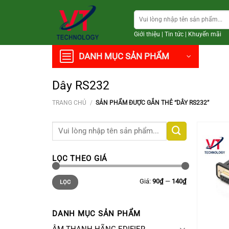
Chuyển
Tìm
đến
kiếm:
nội
Giới thiệu
|
Tin tức
|
Khuyến mãi
dung
DANH MỤC SẢN PHẨM
Dây RS232
TRANG CHỦ
/
SẢN PHẨM ĐƯỢC GẮN THẺ “DÂY RS232”
Tìm
kiếm:
LỌC THEO GIÁ
Giá
Giá
Giá:
90₫
—
140₫
LỌC
thấp
cao
nhất
nhất
DANH MỤC SẢN PHẨM
+
ÂM THANH HÃNG EDIFIER