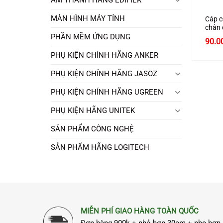
MÀN HÌNH MÁY TÍNH
Cáp 
chân
chân 
PHẦN MỀM ỨNG DỤNG
90.0
1,5m 
20145
PHỤ KIỆN CHÍNH HÃNG ANKER
PHỤ KIỆN CHÍNH HÃNG JASOZ
PHỤ KIỆN CHÍNH HÃNG UGREEN
PHỤ KIỆN HÃNG UNITEK
SẢN PHẨM CÔNG NGHỆ
SẢN PHẨM HÃNG LOGITECH
MIỄN PHÍ GIAO HÀNG TOÀN QUỐC
Đơn hàng 900k + nhỏ hơn 30cm + nhẹ hơn