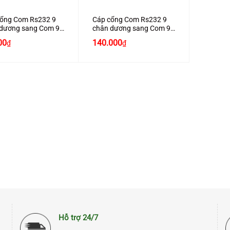
cổng Com Rs232 9
Cáp cổng Com Rs232 9
 dương sang Com 9
chân dương sang Com 9
âm (9M/9F) dài
chân âm (9M/9F) dài 5M
00
140.000
₫
₫
chính hãng Ugreen
chính hãng Ugreen 20148
 cao cấp
cao cấp
Hỗ trợ 24/7