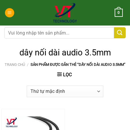
Chuyển
đến
0
nội
dung
Tìm
kiếm:
dây nối dài audio 3.5mm
TRANG CHỦ
/
SẢN PHẨM ĐƯỢC GẮN THẺ “DÂY NỐI DÀI AUDIO 3.5MM”
LỌC