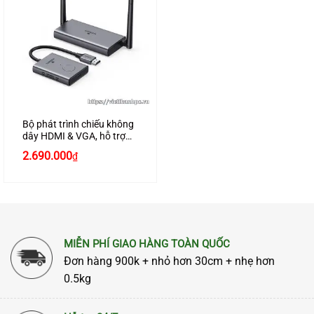
Bộ phát trình chiếu không
dây HDMI & VGA, hỗ trợ
khoảng cách lên tới 50M
Giá
Giá
2.690.000
₫
Ugreen 50633 cao cấp
gốc
hiện
là:
tại
2.800.000₫.
là:
2.690.000₫.
MIỄN PHÍ GIAO HÀNG TOÀN QUỐC
Đơn hàng 900k + nhỏ hơn 30cm + nhẹ hơn
0.5kg