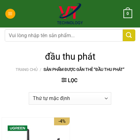
Chuyển
đến
0
nội
dung
Tìm
kiếm:
đầu thu phát
TRANG CHỦ
/
SẢN PHẨM ĐƯỢC GẮN THẺ “ĐẦU THU PHÁT”
LỌC
-4%