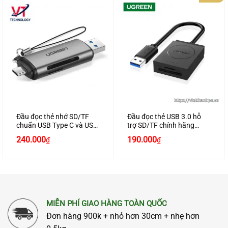
Đầu đọc thẻ nhớ SD/TF
Đầu đọc thẻ USB 3.0 hỗ
chuẩn USB Type C và USB
trợ SD/TF chính hãng
3.0 chính hãng Ugreen
Ugreen 20250 màu đen
Giá
Giá
240.000
190.000
₫
₫
50706
cao cấp
gốc
hiện
là:
tại
220.000₫.
là:
190.000₫.
MIỄN PHÍ GIAO HÀNG TOÀN QUỐC
Đơn hàng 900k + nhỏ hơn 30cm + nhẹ hơn