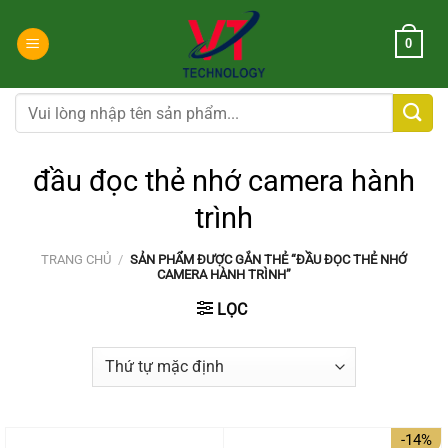
Chuyển
đến
0
nội
dung
Tìm
kiếm:
đầu đọc thẻ nhớ camera hành
trình
TRANG CHỦ
/
SẢN PHẨM ĐƯỢC GẮN THẺ “ĐẦU ĐỌC THẺ NHỚ
CAMERA HÀNH TRÌNH”
LỌC
-14%