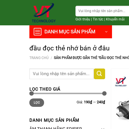
Chuyển
Tìm
đến
kiếm:
nội
Giới thiệu
|
Tin tức
|
Khuyến mãi
dung
DANH MỤC SẢN PHẨM
đầu đọc thẻ nhớ bán ở đâu
TRANG CHỦ
/
SẢN PHẨM ĐƯỢC GẮN THẺ “ĐẦU ĐỌC THẺ NHỚ
Tìm
kiếm:
LỌC THEO GIÁ
Giá
Giá
Giá:
190₫
—
240₫
LỌC
thấp
cao
nhất
nhất
DANH MỤC SẢN PHẨM
+
ÂM THANH HÃNG EDIFIER