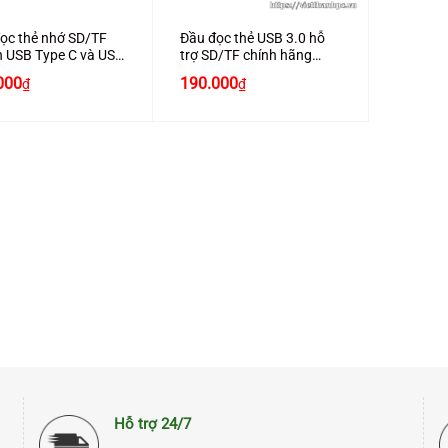
ọc thẻ nhớ SD/TF
Đầu đọc thẻ USB 3.0 hỗ
 USB Type C và USB
trợ SD/TF chính hãng
Ugreen 20250 màu đen
Giá
Giá
000
190.000
₫
₫
6
cao cấp
gốc
hiện
là:
tại
220.000₫.
là:
190.000₫.
Hỗ trợ 24/7