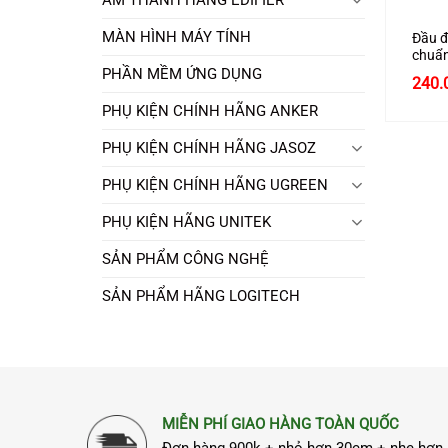
MÀN HÌNH MÁY TÍNH
Đầu đ
chuẩn
3.0 chính hãng Ugreen
PHẦN MỀM ỨNG DỤNG
240.
5070
PHỤ KIỆN CHÍNH HÃNG ANKER
PHỤ KIỆN CHÍNH HÃNG JASOZ
PHỤ KIỆN CHÍNH HÃNG UGREEN
PHỤ KIỆN HÃNG UNITEK
SẢN PHẨM CÔNG NGHỆ
SẢN PHẨM HÃNG LOGITECH
MIỄN PHÍ GIAO HÀNG TOÀN QUỐC
Đơn hàng 900k + nhỏ hơn 30cm + nhẹ hơn