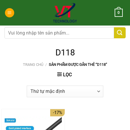
Chuyển
đến
0
nội
dung
Tìm
kiếm:
D118
TRANG CHỦ
/
SẢN PHẨM ĐƯỢC GẮN THẺ “D118”
LỌC
-17%