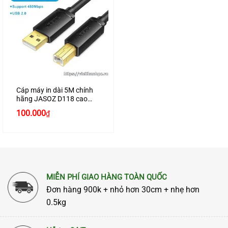
Cáp máy in dài 5M chính
hãng JASOZ D118 cao
cấp
Giá
Giá
100.000
₫
gốc
hiện
là:
tại
120.000₫.
là:
100.000₫.
MIỄN PHÍ GIAO HÀNG TOÀN QUỐC
Đơn hàng 900k + nhỏ hơn 30cm + nhẹ hơn
0.5kg