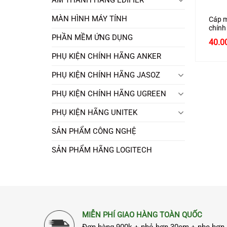
MÀN HÌNH MÁY TÍNH
Cáp m
chín
cao c
PHẦN MỀM ỨNG DỤNG
Giá
40.0
gốc
PHỤ KIỆN CHÍNH HÃNG ANKER
là:
60.0
PHỤ KIỆN CHÍNH HÃNG JASOZ
PHỤ KIỆN CHÍNH HÃNG UGREEN
PHỤ KIỆN HÃNG UNITEK
SẢN PHẨM CÔNG NGHỆ
SẢN PHẨM HÃNG LOGITECH
MIỄN PHÍ GIAO HÀNG TOÀN QUỐC
Đơn hàng 900k + nhỏ hơn 30cm + nhẹ hơn