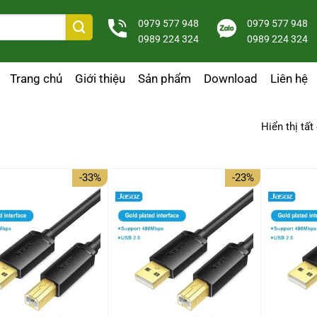
0979 577 948
0979 577 948
0989 224 324
0989 224 324
Trang chủ
Giới thiệu
Sản phẩm
Download
Liên hệ
Hiển thị tất
-33%
-23%
+
+