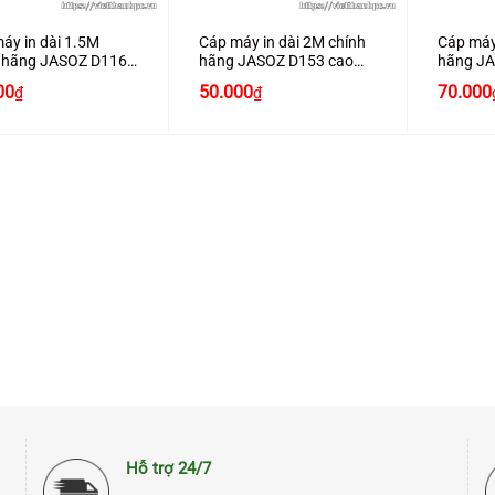
áy in dài 1.5M
Cáp máy in dài 2M chính
Cáp máy
h hãng JASOZ D116
hãng JASOZ D153 cao
hãng JA
ấp
cấp
cấp
Giá
Giá
Giá
00
50.000
70.000
₫
₫
hiện
gốc
hiện
tại
là:
tại
00₫.
là:
65.000₫.
là:
40.000₫.
50.000₫.
Hỗ trợ 24/7