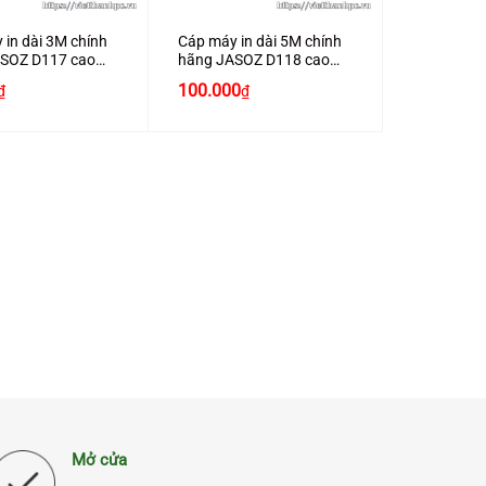
 in dài 3M chính
Cáp máy in dài 5M chính
SOZ D117 cao
hãng JASOZ D118 cao
cấp
Giá
Giá
100.000
₫
₫
gốc
hiện
là:
tại
120.000₫.
là:
100.000₫.
Mở cửa