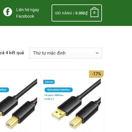
Liên hệ ngay
₫
0
GIỎ HÀNG /
0.000
Facebook
 cả 4 kết quả
-17%
+