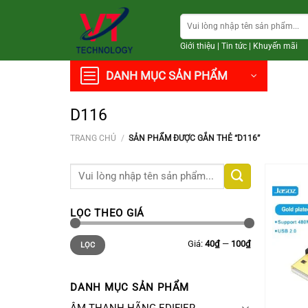
Chuyển
Tìm
đến
kiếm:
nội
Giới thiệu
|
Tin tức
|
Khuyến mãi
dung
DANH MỤC SẢN PHẨM
D116
TRANG CHỦ
/
SẢN PHẨM ĐƯỢC GẮN THẺ “D116”
Tìm
kiếm:
LỌC THEO GIÁ
Giá
Giá
Giá:
40₫
—
100₫
LỌC
thấp
cao
nhất
nhất
DANH MỤC SẢN PHẨM
+
ÂM THANH HÃNG EDIFIER