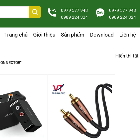
0979 577 948
0979 577 948
0989 224 324
0989 224 324
Trang chủ
Giới thiệu
Sản phẩm
Download
Liên hệ
Hiển thị tất
CONNECTOR”
+