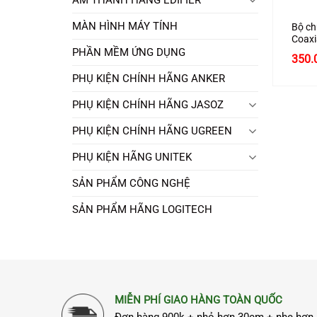
MÀN HÌNH MÁY TÍNH
Bộ ch
Coaxi
hãng 
PHẦN MỀM ỨNG DỤNG
350.
cấp
PHỤ KIỆN CHÍNH HÃNG ANKER
PHỤ KIỆN CHÍNH HÃNG JASOZ
PHỤ KIỆN CHÍNH HÃNG UGREEN
PHỤ KIỆN HÃNG UNITEK
SẢN PHẨM CÔNG NGHỆ
SẢN PHẨM HÃNG LOGITECH
MIỄN PHÍ GIAO HÀNG TOÀN QUỐC
Đơn hàng 900k + nhỏ hơn 30cm + nhẹ hơn