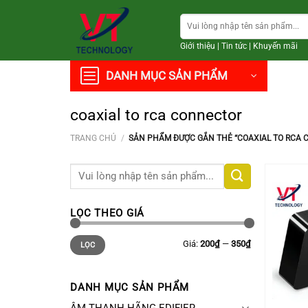
Chuyển
Tìm
đến
kiếm:
nội
Giới thiệu
|
Tin tức
|
Khuyến mãi
dung
DANH MỤC SẢN PHẨM
coaxial to rca connector
TRANG CHỦ
/
SẢN PHẨM ĐƯỢC GẮN THẺ “COAXIAL TO RCA 
Tìm
kiếm:
LỌC THEO GIÁ
Giá
Giá
Giá:
200₫
—
350₫
LỌC
thấp
cao
nhất
nhất
DANH MỤC SẢN PHẨM
+
ÂM THANH HÃNG EDIFIER