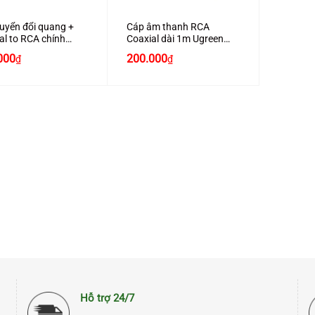
uyển đổi quang +
Cáp âm thanh RCA
al to RCA chính
Coaxial dài 1m Ugreen
Ugreen 30523 cao
70684 bện nylon cao cấp
000
200.000
₫
₫
Hỗ trợ 24/7