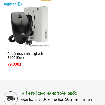
Chuột máy tính Logitech
B100 (Đen)
Giá
Giá
79.000
₫
gốc
hiện
là:
tại
105.000₫.
là:
79.000₫.
MIỄN PHÍ GIAO HÀNG TOÀN QUỐC
Đơn hàng 900k + nhỏ hơn 30cm + nhẹ hơn