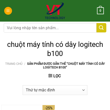
Chuyển
đến
0
nội
dung
Tìm
kiếm:
chuột máy tính có dây logitech
b100
TRANG CHỦ
/
SẢN PHẨM ĐƯỢC GẮN THẺ “CHUỘT MÁY TÍNH CÓ DÂY
LOGITECH B100”
LỌC
-25%