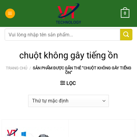
Chuyển
đến
0
nội
dung
Tìm
kiếm:
chuột không gây tiếng ồn
TRANG CHỦ
/
SẢN PHẨM ĐƯỢC GẮN THẺ “CHUỘT KHÔNG GÂY TIẾNG
ỒN”
LỌC