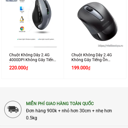
Chuột Không Dây 2.4G
Chuột Không Dây 2.4G
4000DPI Không Gây Tiếng
Không Gây Tiếng Ồn
Ồn Chính Hãng Ugreen
Chính Hãng Ugreen 90371
220.000
199.000
₫
₫
90545 Cao Cấp
Click 2400 DPI Cao Cấp
MIỄN PHÍ GIAO HÀNG TOÀN QUỐC
Đơn hàng 900k + nhỏ hơn 30cm + nhẹ hơn
0.5kg