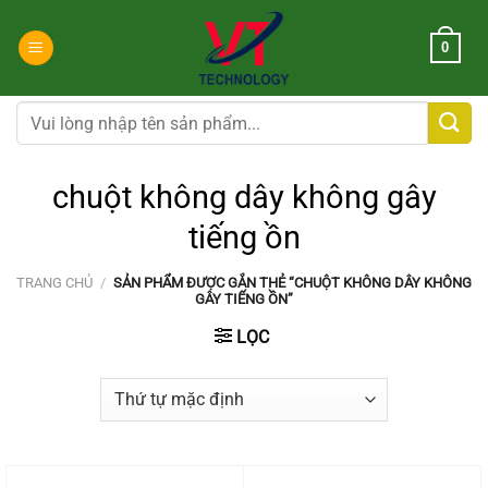
Chuyển
đến
0
nội
dung
Tìm
kiếm:
chuột không dây không gây
tiếng ồn
TRANG CHỦ
/
SẢN PHẨM ĐƯỢC GẮN THẺ “CHUỘT KHÔNG DÂY KHÔNG
GÂY TIẾNG ỒN”
LỌC