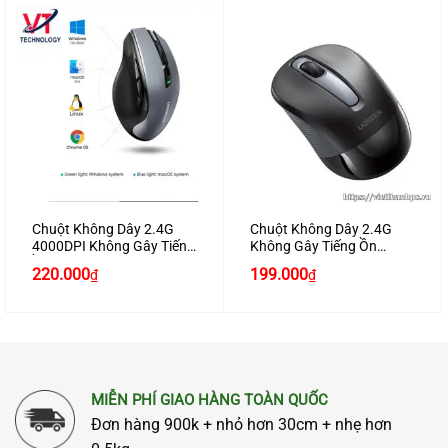
Chuột Không Dây 2.4G
Chuột Không Dây 2.4G
4000DPI Không Gây Tiếng
Không Gây Tiếng Ồn
Ồn Chính Hãng Ugreen
Chính Hãng Ugreen 90371
220.000
199.000
₫
₫
90545 Cao Cấp
Click 2400 DPI Cao Cấp
MIỄN PHÍ GIAO HÀNG TOÀN QUỐC
Đơn hàng 900k + nhỏ hơn 30cm + nhẹ hơn