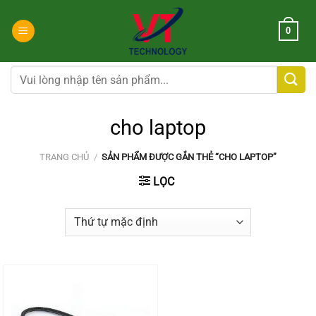
Chuyển
đến
0
nội
dung
Tìm
kiếm:
cho laptop
TRANG CHỦ
/
SẢN PHẨM ĐƯỢC GẮN THẺ “CHO LAPTOP”
LỌC