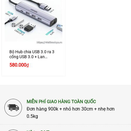
Bộ Hub chia USB 3.0 ra 3
cổng USB 3.0 + Lan
Gigabit 1000Mbps Ugreen
580.000
₫
20915 cao cấp
MIỄN PHÍ GIAO HÀNG TOÀN QUỐC
Đơn hàng 900k + nhỏ hơn 30cm + nhẹ hơn
0.5kg