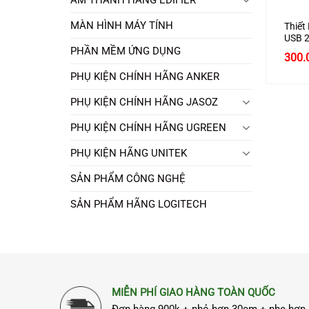
MÀN HÌNH MÁY TÍNH
Thiết
USB 2
Cao C
PHẦN MỀM ỨNG DỤNG
300.
Ugree
PHỤ KIỆN CHÍNH HÃNG ANKER
PHỤ KIỆN CHÍNH HÃNG JASOZ
PHỤ KIỆN CHÍNH HÃNG UGREEN
PHỤ KIỆN HÃNG UNITEK
SẢN PHẨM CÔNG NGHỆ
SẢN PHẨM HÃNG LOGITECH
MIỄN PHÍ GIAO HÀNG TOÀN QUỐC
Đơn hàng 900k + nhỏ hơn 30cm + nhẹ hơn