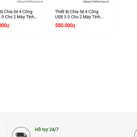
 Bị Chia Sẻ 4 Cổng
Thiết Bị Chia Sẻ 4 Cổng
.0 Cho 2 Máy Tính
USB 3.0 Cho 2 Máy Tính
ấp Chính Hãng
Cao Cấp Chính Hãng
000
550.000
₫
₫
n 30767 Cao Cấp
Ugreen 30768 Cao Cấp
Hỗ trợ 24/7