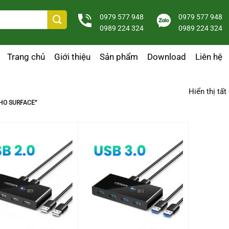
0979 577 948
0979 577 948
0989 224 324
0989 224 324
Trang chủ
Giới thiệu
Sản phẩm
Download
Liên hệ
Hiển thị tất
HO SURFACE”
+