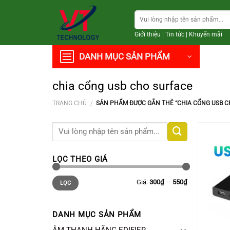
Chuyển
Tìm
đến
kiếm:
nội
Giới thiệu
|
Tin tức
|
Khuyến mãi
dung
DANH MỤC SẢN PHẨM
chia cổng usb cho surface
TRANG CHỦ
/
SẢN PHẨM ĐƯỢC GẮN THẺ “CHIA CỔNG USB C
Tìm
kiếm:
LỌC THEO GIÁ
Giá
Giá
Giá:
300₫
—
550₫
LỌC
thấp
cao
nhất
nhất
DANH MỤC SẢN PHẨM
+
ÂM THANH HÃNG EDIFIER