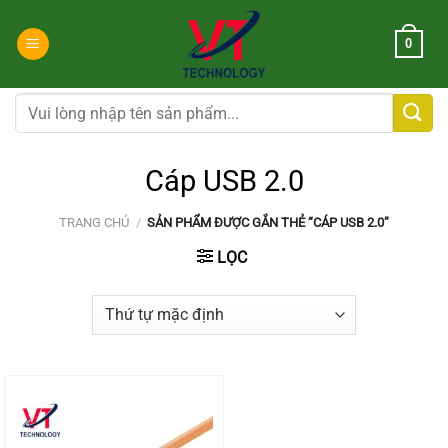
Chuyển
đến
0
nội
dung
Tìm
kiếm:
Cáp USB 2.0
TRANG CHỦ
/
SẢN PHẨM ĐƯỢC GẮN THẺ “CÁP USB 2.0”
LỌC