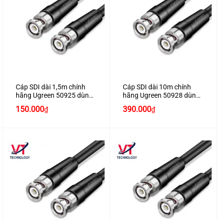
Cáp SDI dài 1,5m chính
Cáp SDI dài 10m chính
hãng Ugreen 50925 dùng
hãng Ugreen 50928 dùng
cho camera, máy quay
cho camera, máy quay
150.000
390.000
₫
₫
cao cấp
cao cấp