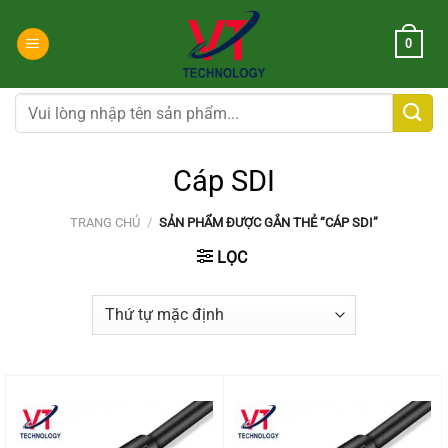
Chuyển
đến
0
nội
dung
Tìm
kiếm:
Cáp SDI
TRANG CHỦ
/
SẢN PHẨM ĐƯỢC GẮN THẺ “CÁP SDI”
LỌC