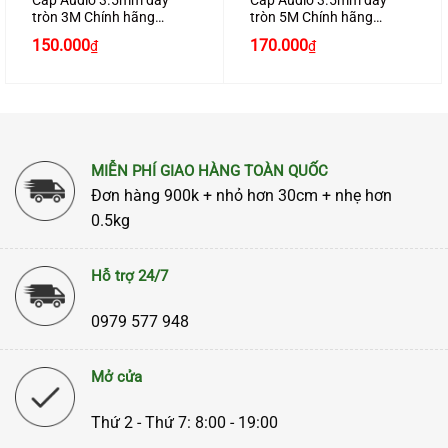
Cáp Audio 3.5mm dây
Cáp Audio 3.5mm dây
tròn 3M Chính hãng
tròn 5M Chính hãng
Ugreen 10736 mạ vàng
Ugreen 10737 mạ vàng
150.000
170.000
₫
₫
24K cao cấp
24K cao cấp
MIỄN PHÍ GIAO HÀNG TOÀN QUỐC
Đơn hàng 900k + nhỏ hơn 30cm + nhẹ hơn
0.5kg
Hỗ trợ 24/7
0979 577 948
Mở cửa
Thứ 2 - Thứ 7: 8:00 - 19:00