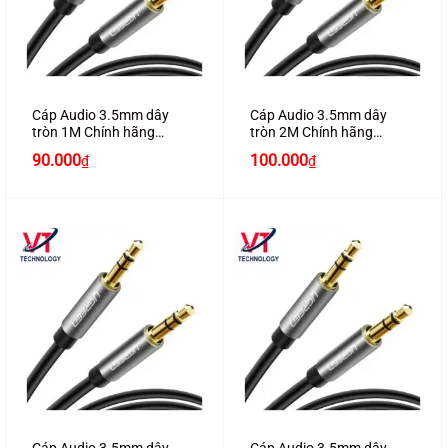
Cáp Audio 3.5mm dây
Cáp Audio 3.5mm dây
tròn 1M Chính hãng
tròn 2M Chính hãng
Ugreen 10733 mạ vàng
Ugreen 10735 mạ vàng
90.000
100.000
₫
₫
24K cao cấp
24K cao cấp