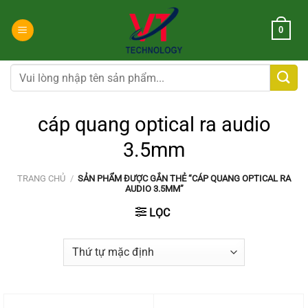
Chuyển
đến
0
nội
dung
Tìm
kiếm:
cáp quang optical ra audio
3.5mm
TRANG CHỦ
/
SẢN PHẨM ĐƯỢC GẮN THẺ “CÁP QUANG OPTICAL RA
AUDIO 3.5MM”
LỌC