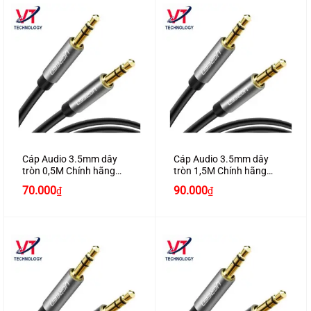
Cáp Audio 3.5mm dây
Cáp Audio 3.5mm dây
tròn 0,5M Chính hãng
tròn 1,5M Chính hãng
Ugreen 10732 mạ vàng
Ugreen 10734 mạ vàng
70.000
90.000
₫
₫
24K cao cấp
24K cao cấp