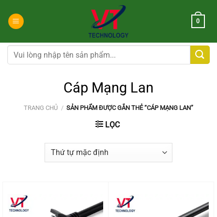
Chuyển
đến
0
nội
dung
Tìm
kiếm:
Cáp Mạng Lan
TRANG CHỦ
/
SẢN PHẨM ĐƯỢC GẮN THẺ “CÁP MẠNG LAN”
LỌC