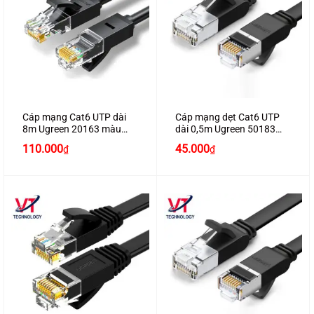
Cáp mạng Cat6 UTP dài
Cáp mạng dẹt Cat6 UTP
8m Ugreen 20163 màu
dài 0,5m Ugreen 50183
đen
chính hãng
110.000
45.000
₫
₫