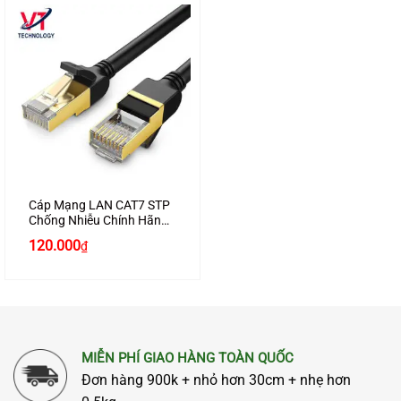
Cáp Mạng LAN CAT7 STP
Chống Nhiễu Chính Hãng
Ugreen 11269 Dài 2M Màu
120.000
₫
Đen Cao Cấp
MIỄN PHÍ GIAO HÀNG TOÀN QUỐC
Đơn hàng 900k + nhỏ hơn 30cm + nhẹ hơn