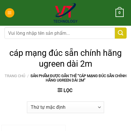
Chuyển
đến
0
nội
dung
Tìm
kiếm:
cáp mạng đúc sẵn chính hãng
ugreen dài 2m
TRANG CHỦ
/
SẢN PHẨM ĐƯỢC GẮN THẺ “CÁP MẠNG ĐÚC SẴN CHÍNH
HÃNG UGREEN DÀI 2M”
LỌC