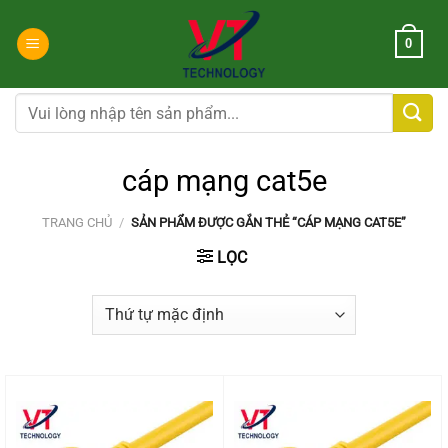
Chuyển
đến
0
nội
dung
Tìm
kiếm:
cáp mạng cat5e
TRANG CHỦ
/
SẢN PHẨM ĐƯỢC GẮN THẺ “CÁP MẠNG CAT5E”
LỌC