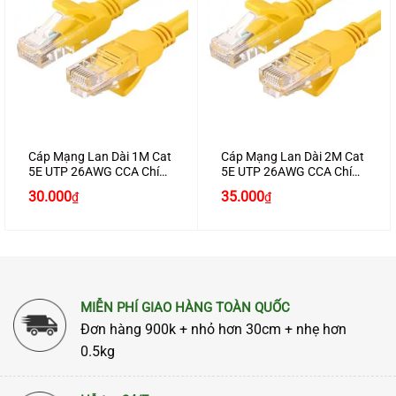
Cáp Mạng Lan Dài 1M Cat
Cáp Mạng Lan Dài 2M Cat
5E UTP 26AWG CCA Chính
5E UTP 26AWG CCA Chính
Hãng Ugreen 11230 Cao
Hãng Ugreen11231 Cao
30.000
35.000
₫
₫
Cấp
Cấp
MIỄN PHÍ GIAO HÀNG TOÀN QUỐC
Đơn hàng 900k + nhỏ hơn 30cm + nhẹ hơn
0.5kg