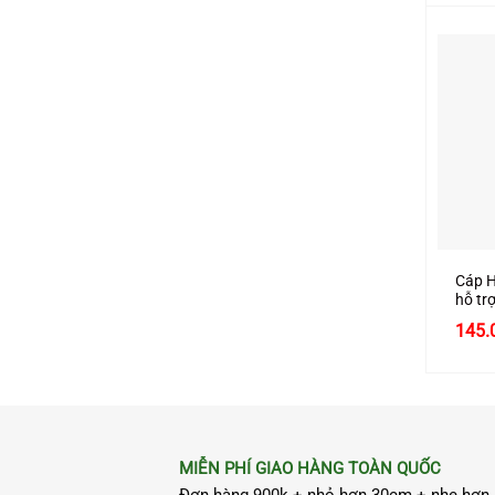
+
Cáp H
hỗ t
hãng 
145.
cấp
MIỄN PHÍ GIAO HÀNG TOÀN QUỐC