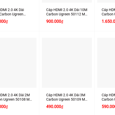
DMI 2.0 4K Dài
Cáp HDMI 2.0 4K Dài 10M
Cáp HDM
Carbon Ugreen
Carbon Ugreen 50112 Mạ
Carbon 
7 Mạ Vàng Chính
Vàng Chính Hãng Ugreen
Vàng Ch
000
900.000
1.650.
₫
₫
 Ugreen Cao Cấp
Cao Cấp (60Hz)
Cao Cấp
)
+
+
DMI 2.0 4K Dài 2M
Cáp HDMI 2.0 4K Dài 3M
Cáp HDM
on Ugreen 50108 Mạ
Carbon Ugreen 50109 Mạ
Carbon 
Chính Hãng Ugreen
Vàng Chính Hãng Ugreen
Vàng Ch
000
490.000
590.00
₫
₫
ấp (60Hz)
Cao Cấp (60Hz)
Cao Cấp