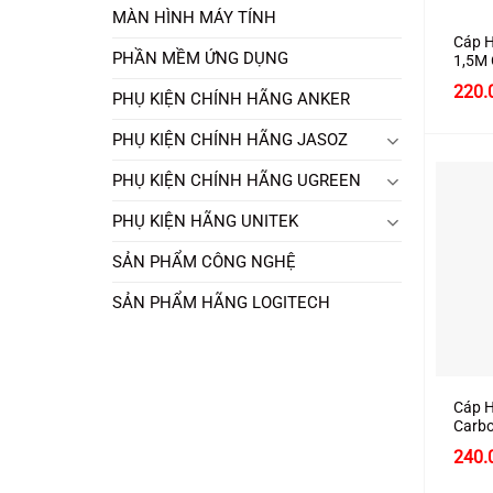
MÀN HÌNH MÁY TÍNH
Cáp H
PHẦN MỀM ỨNG DỤNG
1,5M 
5010
220.
Hãng
PHỤ KIỆN CHÍNH HÃNG ANKER
(60Hz
PHỤ KIỆN CHÍNH HÃNG JASOZ
PHỤ KIỆN CHÍNH HÃNG UGREEN
PHỤ KIỆN HÃNG UNITEK
SẢN PHẨM CÔNG NGHỆ
SẢN PHẨM HÃNG LOGITECH
+
Cáp H
Carb
Vàng 
240.
Cao C