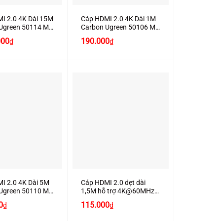
I 2.0 4K Dài 15M
Cáp HDMI 2.0 4K Dài 1M
Ugreen 50114 Mạ
Carbon Ugreen 50106 Mạ
ính Hãng Ugreen
Vàng Chính Hãng Ugreen
000
190.000
₫
₫
 (60Hz)
Cao Cấp (60Hz)
+
I 2.0 4K Dài 5M
Cáp HDMI 2.0 dẹt dài
Ugreen 50110 Mạ
1,5M hỗ trợ 4K@60MHz
ính Hãng Ugreen
chính hãng Ugreen 50819
0
115.000
₫
₫
 (60Hz)
cao cấp