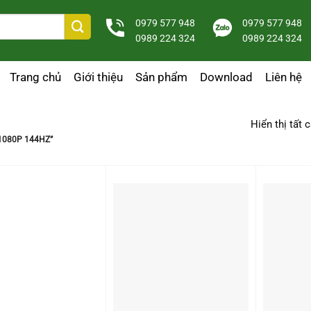
0979 577 948
0979 577 948
0989 224 324
0989 224 324
Trang chủ
Giới thiệu
Sản phẩm
Download
Liên hệ
Hiển thị tất 
1080P 144HZ”
+
+