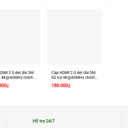
+
DMI 2.0 dẹt dài 3M
Cáp HDMI 2.0 dẹt dài 5M
rợ 4K@60MHz chính
hỗ trợ 4K@60MHz chính
Ugreen 50820 cao
hãng Ugreen 50821 cao
000
180.000
₫
₫
cấp
Hỗ trợ 24/7