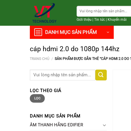
Chuyển
Tìm
đến
kiếm:
nội
Giới thiệu
|
Tin tức
|
Khuyến mãi
dung
DANH MỤC SẢN PHẨM
cáp hdmi 2.0 do 1080p 144hz
TRANG CHỦ
/
SẢN PHẨM ĐƯỢC GẮN THẺ “CÁP HDMI 2.0 DO 
Tìm
kiếm:
LỌC THEO GIÁ
Giá
Giá
LỌC
thấp
cao
nhất
nhất
DANH MỤC SẢN PHẨM
ÂM THANH HÃNG EDIFIER
+