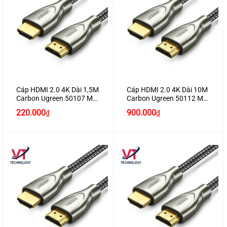
Cáp HDMI 2.0 4K Dài 1,5M
Cáp HDMI 2.0 4K Dài 10M
Carbon Ugreen 50107 Mạ
Carbon Ugreen 50112 Mạ
Vàng Chính Hãng Ugreen
Vàng Chính Hãng Ugreen
220.000
900.000
₫
₫
Cao Cấp (60Hz)
Cao Cấp (60Hz)