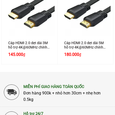
Cáp HDMI 2.0 dẹt dài 3M
Cáp HDMI 2.0 dẹt dài 5M
hỗ trợ 4K@60MHz chính
hỗ trợ 4K@60MHz chính
hãng Ugreen 50820 cao
hãng Ugreen 50821 cao
145.000
180.000
₫
₫
cấp
cấp
MIỄN PHÍ GIAO HÀNG TOÀN QUỐC
Đơn hàng 900k + nhỏ hơn 30cm + nhẹ hơn
0.5kg
Hỗ trợ 24/7