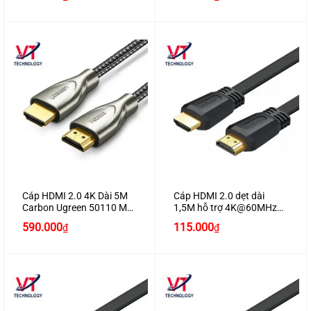
Cáp HDMI 2.0 4K Dài 5M
Cáp HDMI 2.0 dẹt dài
Carbon Ugreen 50110 Mạ
1,5M hỗ trợ 4K@60MHz
Vàng Chính Hãng Ugreen
chính hãng Ugreen 50819
590.000
115.000
₫
₫
Cao Cấp (60Hz)
cao cấp