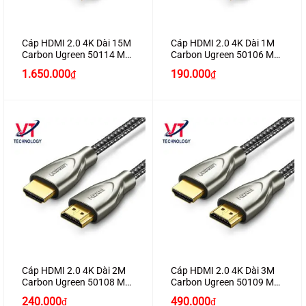
Cáp HDMI 2.0 4K Dài 15M
Cáp HDMI 2.0 4K Dài 1M
Carbon Ugreen 50114 Mạ
Carbon Ugreen 50106 Mạ
Vàng Chính Hãng Ugreen
Vàng Chính Hãng Ugreen
1.650.000
190.000
₫
₫
Cao Cấp (60Hz)
Cao Cấp (60Hz)
Cáp HDMI 2.0 4K Dài 2M
Cáp HDMI 2.0 4K Dài 3M
Carbon Ugreen 50108 Mạ
Carbon Ugreen 50109 Mạ
Vàng Chính Hãng Ugreen
Vàng Chính Hãng Ugreen
240.000
490.000
₫
₫
Cao Cấp (60Hz)
Cao Cấp (60Hz)