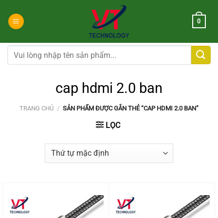
Chuyển
đến
0
nội
dung
Tìm
kiếm:
cap hdmi 2.0 ban
TRANG CHỦ
/
SẢN PHẨM ĐƯỢC GẮN THẺ “CAP HDMI 2.0 BAN”
LỌC