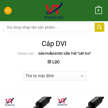
Chuyển
đến
0
nội
dung
Tìm
kiếm:
Cáp DVI
TRANG CHỦ
/
SẢN PHẨM ĐƯỢC GẮN THẺ “CÁP DVI”
LỌC