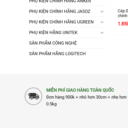
PHỤ KIỆN CHÍNH HÃNG ANKER
Cáp D
PHỤ KIỆN CHÍNH HÃNG JASOZ
chính
hỗ tr
PHỤ KIỆN CHÍNH HÃNG UGREEN
1.85
PHỤ KIỆN HÃNG UNITEK
SẢN PHẨM CÔNG NGHỆ
SẢN PHẨM HÃNG LOGITECH
MIỄN PHÍ GIAO HÀNG TOÀN QUỐC
Đơn hàng 900k + nhỏ hơn 30cm + nhẹ hơn
0.5kg