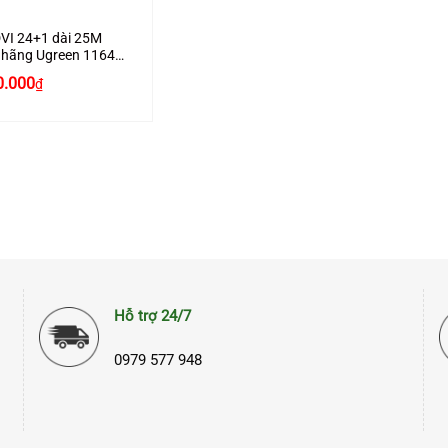
VI 24+1 dài 25M
 hãng Ugreen 11644
ợ Full HD1080P
0.000
₫
Hỗ trợ 24/7
0979 577 948