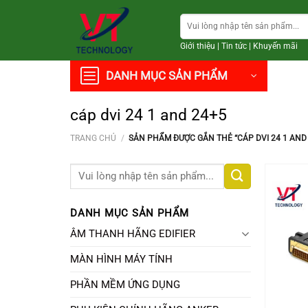
Chuyển
Tìm
đến
kiếm:
nội
Giới thiệu
|
Tin tức
|
Khuyến mãi
dung
DANH MỤC SẢN PHẨM
cáp dvi 24 1 and 24+5
TRANG CHỦ
/
SẢN PHẨM ĐƯỢC GẮN THẺ “CÁP DVI 24 1 AND
Tìm
kiếm:
DANH MỤC SẢN PHẨM
ÂM THANH HÃNG EDIFIER
MÀN HÌNH MÁY TÍNH
PHẦN MỀM ỨNG DỤNG
+