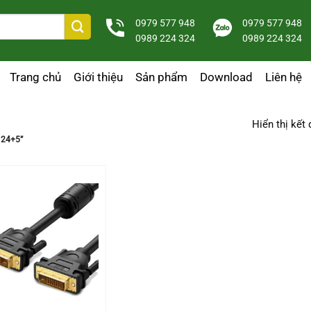
0979 577 948
0979 577 948
0989 224 324
0989 224 324
Trang chủ
Giới thiệu
Sản phẩm
Download
Liên hệ
Hiển thị kết
 24+5”