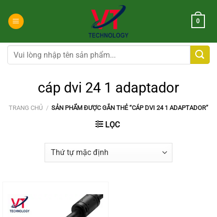
Chuyển
đến
0
nội
dung
Tìm
kiếm:
cáp dvi 24 1 adaptador
TRANG CHỦ
/
SẢN PHẨM ĐƯỢC GẮN THẺ “CÁP DVI 24 1 ADAPTADOR”
LỌC