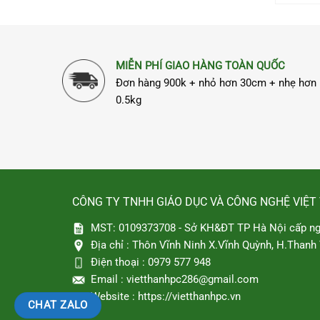
MIỄN PHÍ GIAO HÀNG TOÀN QUỐC
Đơn hàng 900k + nhỏ hơn 30cm + nhẹ hơn
0.5kg
CÔNG TY TNHH GIÁO DỤC VÀ CÔNG NGHỆ VIỆT
MST: 0109373708 - Sở KH&ĐT TP Hà Nội cấp ng
Địa chỉ :
Thôn Vĩnh Ninh X.Vĩnh Quỳnh, H.Thanh T
Điện thoại :
0979 577 948
Email :
vietthanhpc286@gmail.com
Website :
https://vietthanhpc.vn
CHAT ZALO