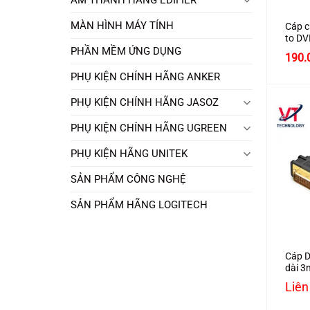
MÀN HÌNH MÁY TÍNH
Cáp c
to DV
20405
PHẦN MỀM ỨNG DỤNG
190.
PHỤ KIỆN CHÍNH HÃNG ANKER
PHỤ KIỆN CHÍNH HÃNG JASOZ
PHỤ KIỆN CHÍNH HÃNG UGREEN
PHỤ KIỆN HÃNG UNITEK
SẢN PHẨM CÔNG NGHỆ
SẢN PHẨM HÃNG LOGITECH
+
Cáp D
dài 3
trợ F
Liên