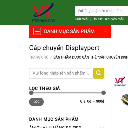
Chuyển
Tìm
đến
kiếm:
nội
Giới thiệu
|
Tin tức
|
Khuyến mãi
dung
DANH MỤC SẢN PHẨM
Cáp chuyển Displayport
TRANG CHỦ
/
SẢN PHẨM ĐƯỢC GẮN THẺ “CÁP CHUYỂN DISP
Tìm
kiếm:
LỌC THEO GIÁ
Giá
Giá
Giá:
0₫
—
300₫
LỌC
thấp
cao
nhất
nhất
DANH MỤC SẢN PHẨM
+
ÂM THANH HÃNG EDIFIER