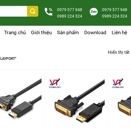
0979 577 948
0979 577 948
0989 224 324
0989 224 324
Trang chủ
Giới thiệu
Sản phẩm
Download
Liên hệ
Hiển thị tất
LAYPORT”
+
+