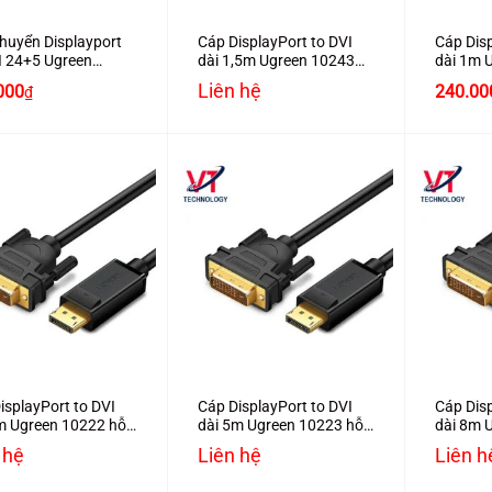
huyển Displayport
Cáp DisplayPort to DVI
Cáp Disp
I 24+5 Ugreen
dài 1,5m Ugreen 10243
dài 1m 
 chính hãng
hỗ trợ Full HD1080
trợ Full
Liên hệ
000
240.00
₫
+
+
isplayPort to DVI
Cáp DisplayPort to DVI
Cáp Disp
m Ugreen 10222 hỗ
dài 5m Ugreen 10223 hỗ
dài 8m 
ull HD1080
trợ Full HD1080
trợ Full
 hệ
Liên hệ
Liên h