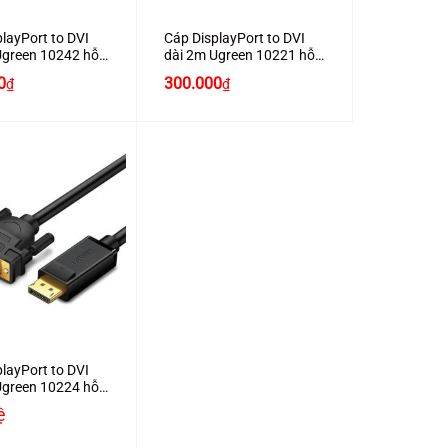
layPort to DVI
Cáp DisplayPort to DVI
Ugreen 10242 hỗ
dài 2m Ugreen 10221 hỗ
 HD1080
trợ Full HD1080
0
300.000
₫
₫
layPort to DVI
Ugreen 10224 hỗ
 HD1080
ệ