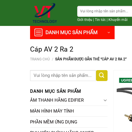
Chuyển
Tìm
đến
kiếm:
nội
Giới thiệu
|
Tin tức
|
Khuyến mãi
dung
DANH MỤC SẢN PHẨM
Cáp AV 2 Ra 2
TRANG CHỦ
/
SẢN PHẨM ĐƯỢC GẮN THẺ “CÁP AV 2 RA 2”
Tìm
kiếm:
DANH MỤC SẢN PHẨM
ÂM THANH HÃNG EDIFIER
MÀN HÌNH MÁY TÍNH
PHẦN MỀM ỨNG DỤNG
+