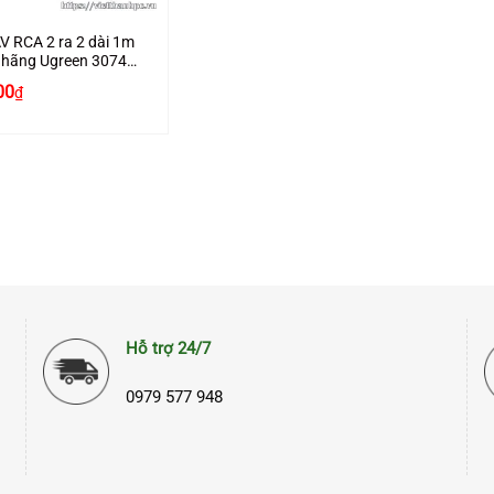
V RCA 2 ra 2 dài 1m
 hãng Ugreen 30747
ấp
00
₫
Hỗ trợ 24/7
0979 577 948