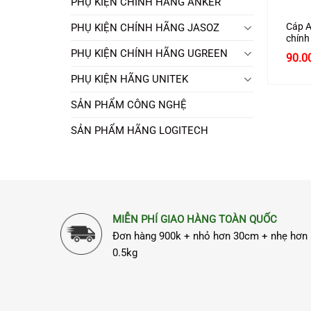
PHỤ KIỆN CHÍNH HÃNG ANKER
Cáp A
PHỤ KIỆN CHÍNH HÃNG JASOZ
chính
cao c
PHỤ KIỆN CHÍNH HÃNG UGREEN
90.0
PHỤ KIỆN HÃNG UNITEK
SẢN PHẨM CÔNG NGHỆ
SẢN PHẨM HÃNG LOGITECH
MIỄN PHÍ GIAO HÀNG TOÀN QUỐC
Đơn hàng 900k + nhỏ hơn 30cm + nhẹ hơn
0.5kg