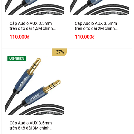
Cáp Audio AUX 3.5mm
Cáp Audio AUX 3.5mm
trên ô tô dài 1,5M chính
trên ô tô dài 2M chính
hãng Ugreen 10686 cao
hãng Ugreen 10687 cao
Giá
Giá
110.000
110.000
₫
₫
cấp
cấp
gốc
hiện
là:
tại
180.000₫.
là:
-37%
110.000₫.
Cáp Audio AUX 3.5mm
trên ô tô dài 3M chính
hãng Ugreen 10688 cao