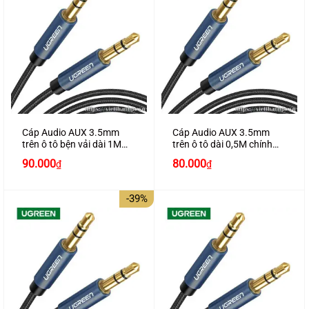
Cáp Audio AUX 3.5mm
Cáp Audio AUX 3.5mm
trên ô tô bện vải dài 1M
trên ô tô dài 0,5M chính
chính hãng Ugreen 10685
hãng Ugreen 10684 cao
Giá
Giá
90.000
80.000
₫
₫
cao cấp
cấp
gốc
hiện
là:
tại
170.000₫.
là:
-39%
90.000₫.