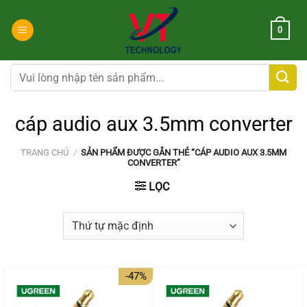
Chuyển
đến
0
nội
dung
Tìm
kiếm:
cáp audio aux 3.5mm converter
TRANG CHỦ
/
SẢN PHẨM ĐƯỢC GẮN THẺ “CÁP AUDIO AUX 3.5MM
CONVERTER”
LỌC
-47%