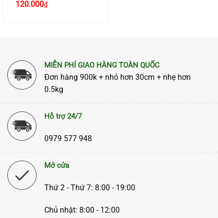
Giá
Giá
120.000
₫
cấp
gốc
hiện
là:
tại
190.000₫.
là:
120.000₫.
MIỄN PHÍ GIAO HÀNG TOÀN QUỐC
Đơn hàng 900k + nhỏ hơn 30cm + nhẹ hơn
0.5kg
Hỗ trợ 24/7
0979 577 948
Mở cửa
Thứ 2 - Thứ 7: 8:00 - 19:00
Chủ nhật: 8:00 - 12:00