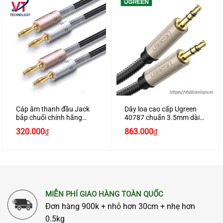
Cáp âm thanh đầu Jack
Dây loa cao cấp Ugreen
bắp chuối chính hãng
40787 chuẩn 3.5mm dài
Ugreen 50536 dài 1M bện
15m chính hãng
320.000
863.000
₫
₫
nylon cao cấp
MIỄN PHÍ GIAO HÀNG TOÀN QUỐC
Đơn hàng 900k + nhỏ hơn 30cm + nhẹ hơn
0.5kg