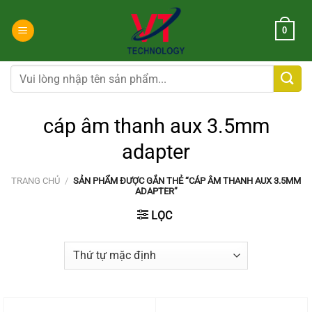
Chuyển
đến
0
nội
dung
Tìm
kiếm:
cáp âm thanh aux 3.5mm
adapter
TRANG CHỦ
/
SẢN PHẨM ĐƯỢC GẮN THẺ “CÁP ÂM THANH AUX 3.5MM
ADAPTER”
LỌC